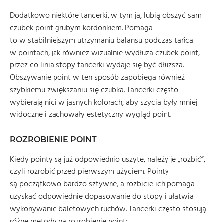
Dodatkowo niektóre tancerki, w tym ja, lubią obszyć sam
czubek point grubym kordonkiem. Pomaga
to w stabilniejszym utrzymaniu balansu podczas tańca
w pointach, jak również wizualnie wydłuża czubek point,
przez co linia stopy tancerki wydaje się być dłuższa.
Obszywanie point w ten sposób zapobiega również
szybkiemu zwiększaniu się czubka. Tancerki często
wybierają nici w jasnych kolorach, aby szycia były mniej
widoczne i zachowały estetyczny wygląd point.
ROZROBIENIE POINT
Kiedy pointy są już odpowiednio uszyte, należy je „rozbić”,
czyli rozrobić przed pierwszym użyciem. Pointy
są początkowo bardzo sztywne, a rozbicie ich pomaga
uzyskać odpowiednie dopasowanie do stopy i ułatwia
wykonywanie baletowych ruchów. Tancerki często stosują
różne metody na rozrobienie point: